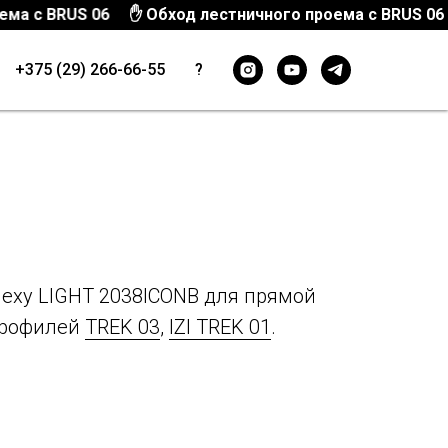
 с BRUS 06
✋ Обход лестничного проема с BRUS 06
+375 (29) 266-66-55
?
lexy LIGHT 2038ICONB для прямой
профилей
TREK 03
,
IZI TREK 01
.