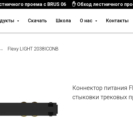
ичного проема с BRUS 06
✋ Обход лестничного проема
одукты
Скачать
Школа
О нас
Контакты
→
Flexy LIGHT 2038ICONB
Коннектор питания F
стыковки трековых 