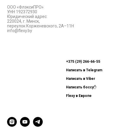
ООО «ФлэксиПРО»
УНН 192372930
Юридический адрес:
220024, г. Минск,
переулок Корженевского, 2А–11Н
info@flexy.by
+375 (29) 266-66-55
Написать в Telegram
Написат
ь в Viber
Написать боссу
✋
Flexy в Европе